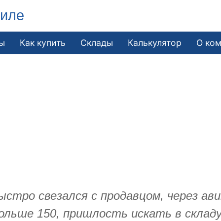
гиле
ы
Как купить
Склады
Калькулятор
О ко
ыстро свезался с продавцом, через ави
льше 150, пришлость искать в складу