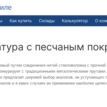
гиле
ы
Как купить
Склады
Калькулятор
О ко
атура с песчаным по
аемый путем соединения нитей стекловолокна с прочной
 конкурирует с традиционными металлическими прутами
о предлагает широкий выбор аналогов, не уступающих п
иалов и в каких случаях ее применение наиболее целес