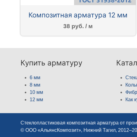
Композитная арматура 12 мм
38 руб. / м
Купить арматуру
Катал
6 мм
Стек
8 мм
Кол
10 мм
Фибр
12 мм
Как 
Стеклопластиковая композитная арматура от про
© ООО «АльянсКомпозит», Нижний Тагил, 2012–2