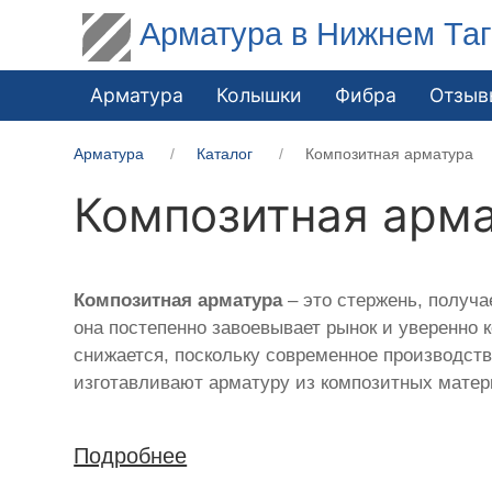
Арматура в Нижнем Та
Арматура
Колышки
Фибра
Отзыв
Арматура
Каталог
Композитная арматура
Композитная арм
Композитная арматура
– это стержень, получ
она постепенно завоевывает рынок и уверенно
снижается, поскольку современное производств
изготавливают арматуру из композитных матер
Подробнее