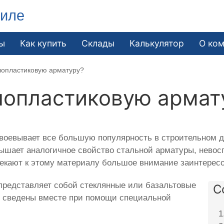
гиле
ы
Как купить
Склады
Калькулятор
О ко
клопластиковую арматуру?
лопластиковую армат
воевывает все большую популярность в строительном д
вышает аналогичное свойство стальной арматуры, нево
лекают к этому материалу большое внимание заинтерес
 представляет собой стеклянные или базальтовые
С
ые сведены вместе при помощи специальной