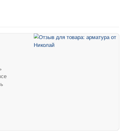
ь
все
сь