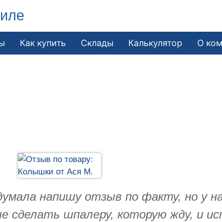
гиле
ы
Как купить
Склады
Калькулятор
О ко
думала напишу отзыв по факту, но у нас
ше сделать шпалеру, которую жду, и ис