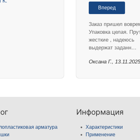
Вперед
Заказ пришел воврем
Упаковка целая. Пру
жесткие , надеюсь
выдержат заданн…
Оксана Г., 13.11.202
ог
Информация
лопластиковая арматура
Характеристики
ышки
Применение