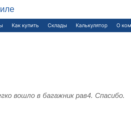
гиле
ы
Как купить
Склады
Калькулятор
О ко
гко вошло в багажник рав4. Спасибо.